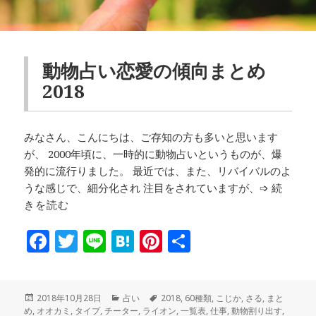
動物占い恋愛の傾向まとめ
2018
みなさん、こんにちは、ご存知の方も多いと思います
が、 2000年頃に、一時的に動物占いというものが、爆
発的に流行りました。 最近では、また、リバイバルのよ
うな感じで、細分化され 注目をされていますが、➩
続
きを読む
F
T
Li
H
Pi
共
a
w
n
at
n
有
c
it
e
e
te
投
カ
タ
2018年10月28日
占い
2018
,
60種類
,
こじか
,
さる
,
まと
e
te
n
r
稿
テ
グ
め
,
オオカミ
,
タイプ
,
チーター
,
ライオン
,
一覧表
,
仕事
,
動物割り出す
,