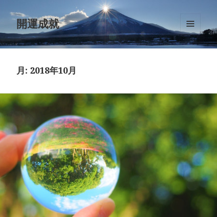
開運成就
メニュ
ーとウ
ィジェ
ット
月:
2018年10月