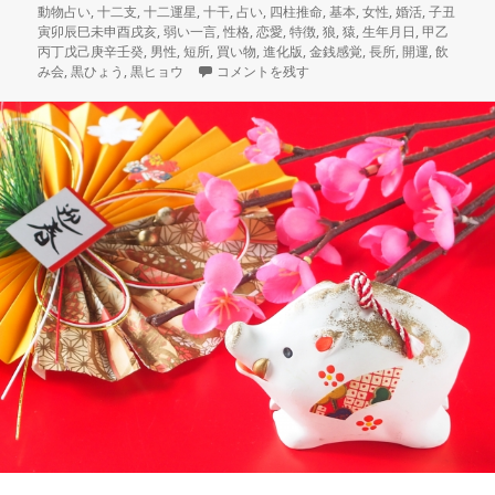
b
r
a
es
日:
ゴ
動物占い
,
十二支
,
十二運星
,
十干
,
占い
,
四柱推命
,
基本
,
女性
,
婚活
,
子丑
リ
寅卯辰巳未申酉戌亥
,
弱い一言
,
性格
,
恋愛
,
特徴
,
狼
,
猿
,
生年月日
,
甲乙
o
t
ー
丙丁戊己庚辛壬癸
,
男性
,
短所
,
買い物
,
進化版
,
金銭感覚
,
長所
,
開運
,
飲
動物占い恋愛の傾向まとめ2018 に
み会
,
黒ひょう
,
黒ヒョウ
コメントを残す
o
k