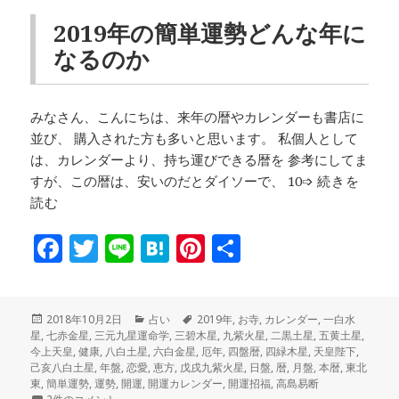
2019年の簡単運勢どんな年に
なるのか
みなさん、こんにちは、来年の暦やカレンダーも書店に
並び、 購入された方も多いと思います。 私個人として
は、カレンダーより、持ち運びできる暦を 参考にしてま
すが、この暦は、安いのだとダイソーで、 10➩
続きを
読む
F
T
Li
H
Pi
共
a
w
n
at
n
有
c
it
e
e
te
投
カ
タ
2018年10月2日
占い
2019年
,
お寺
,
カレンダー
,
一白水
e
te
n
r
稿
テ
グ
星
,
七赤金星
,
三元九星運命学
,
三碧木星
,
九紫火星
,
二黒土星
,
五黄土星
,
b
r
a
es
日:
ゴ
今上天皇
,
健康
,
八白土星
,
六白金星
,
厄年
,
四盤暦
,
四緑木星
,
天皇陛下
,
リ
己亥八白土星
,
年盤
,
恋愛
,
恵方
,
戊戌九紫火星
,
日盤
,
暦
,
月盤
,
本暦
,
東北
o
t
ー
東
,
簡単運勢
,
運勢
,
開運
,
開運カレンダー
,
開運招福
,
高島易断
2019年の簡単運勢どんな年になるのか への