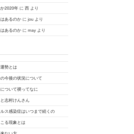
2020年
に
西
より
りはあるのか
に
jou
より
りはあるのか
に
may
より
の運勢とは
スの今後の状況について
いについて禊ってなに
スと志村けんさん
イルス感染症はいつまで続くの
起こる現象とは
が来ない方