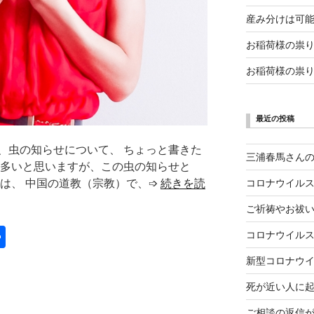
産み分けは可能か
お稲荷様の祟
お稲荷様の祟
最近の投稿
、虫の知らせについて、 ちょっと書きた
三浦春馬さん
も多いと思いますが、この虫の知らせと
つは、 中国の道教（宗教）で、➩
続きを読
コロナウイル
ご祈祷やお祓
共
コロナウイル
有
新型コロナウ
死が近い人に
ご相談の返信