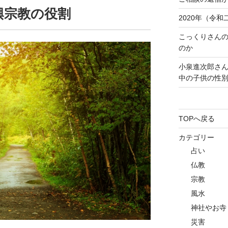
興宗教の役割
2020年（令
こっくりさん
のか
小泉進次郎さ
中の子供の性
TOPへ戻る
カテゴリー
占い
仏教
宗教
風水
神社やお寺
災害