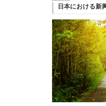
b
a
st
稿
日本における新
日:
o
o
k