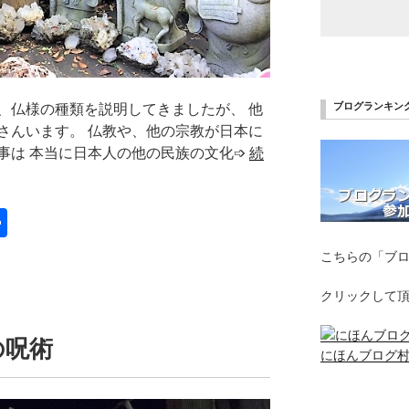
ブログランキン
、仏様の種類を説明してきましたが、 他
さんいます。 仏教や、他の宗教が日本に
事は 本当に日本人の他の民族の文化➩
続
共
有
こちらの「ブ
クリックして
の呪術
にほんブログ