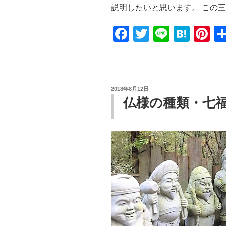
説明したいと思います。 この
F
T
Li
H
Pi
a
wi
n
at
nt
c
tt
e
e
er
e
er
n
e
投
2018年8月12日
b
a
st
稿
仏様の種類・七
日:
o
o
k