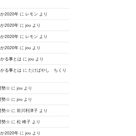
2020年
に
レモン
より
2020年
に
jou
より
2020年
に
レモン
より
2020年
に
jou
より
わかる事とは
に
jou
より
わかる事とは
に
たけばやし ちくり
運勢☆
に
jou
より
運勢☆
に
jou
より
運勢☆
に
前川利津子
より
運勢☆
に
松 峰子
より
2020年
に
jou
より