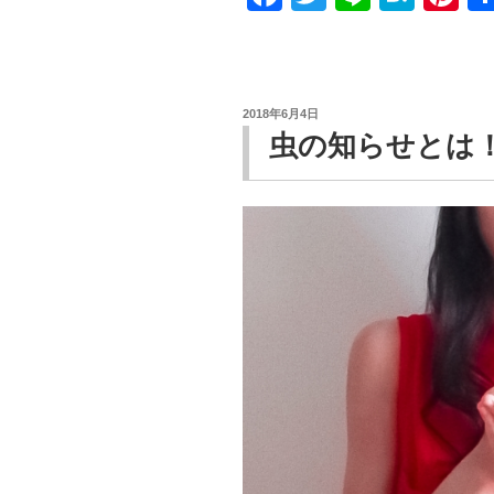
a
wi
n
at
nt
c
tt
e
e
er
e
er
n
e
投
2018年6月4日
b
a
st
稿
虫の知らせとは
日:
o
o
k