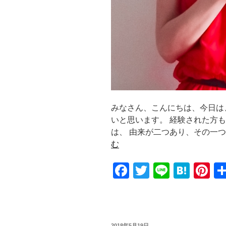
みなさん、こんにちは、今日は
いと思います。 経験された方
は、 由来が二つあり、その一
む
F
T
Li
H
Pi
a
wi
n
at
nt
c
tt
e
e
er
e
er
n
e
投
2018年5月19日