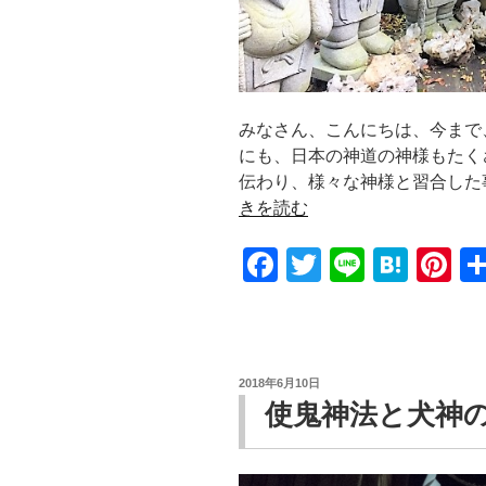
みなさん、こんにちは、今まで
にも、日本の神道の神様もたく
伝わり、様々な神様と習合した
きを読む
F
T
Li
H
Pi
a
wi
n
at
nt
c
tt
e
e
er
e
er
n
e
投
2018年6月10日
b
a
st
稿
使鬼神法と犬神
日:
o
o