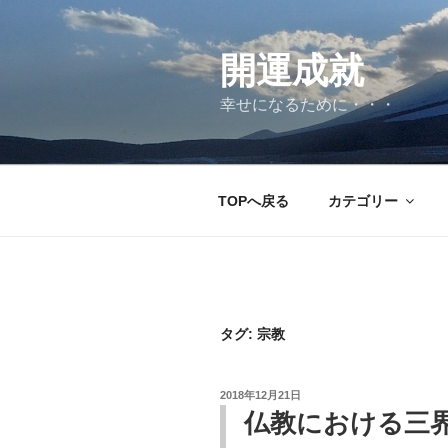
コ
ン
テ
開運成就
ン
幸せになるために・・・
ツ
へ
ス
キ
TOPへ戻る
カテゴリー
ッ
プ
タグ:
宗教
投
2018年12月21日
稿
仏教における三
日: