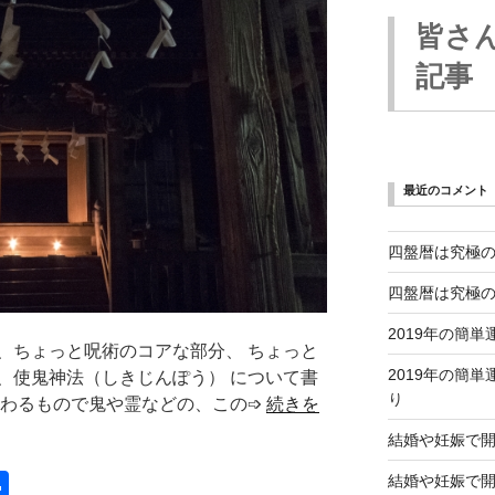
皆さ
記事
最近のコメント
四盤暦は究極
四盤暦は究極
2019年の簡
、ちょっと呪術のコアな部分、 ちょっと
2019年の簡
、使鬼神法（しきじんぽう） について書
り
伝わるもので鬼や霊などの、この➩
続きを
結婚や妊娠で
共
結婚や妊娠で