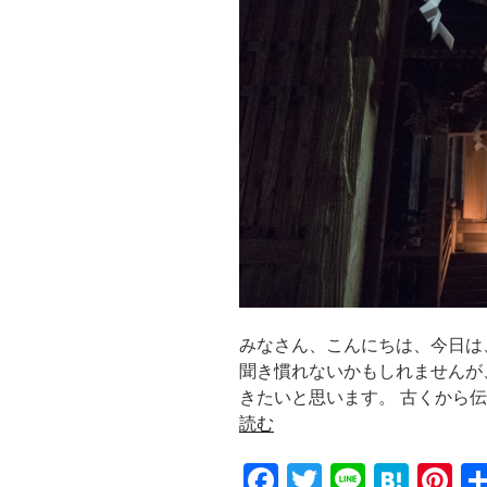
k
みなさん、こんにちは、今日は
聞き慣れないかもしれませんが
きたいと思います。 古くから
読む
F
T
Li
H
Pi