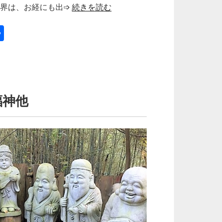
三界は、お経にも出➩
続きを読む
共
有
福神他