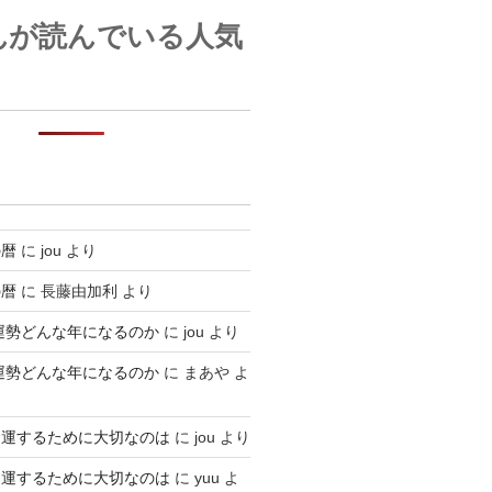
んが読んでいる人気
の暦
に
jou
より
の暦
に
長藤由加利
より
単運勢どんな年になるのか
に
jou
より
単運勢どんな年になるのか
に
まあや
よ
開運するために大切なのは
に
jou
より
開運するために大切なのは
に
yuu
よ