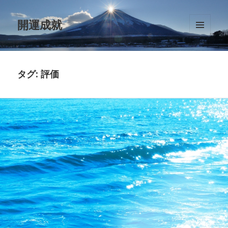
開運成就
メニュ
ーとウ
ィジェ
ット
タグ:
評価