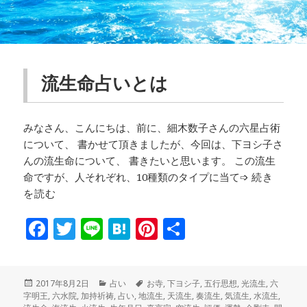
流生命占いとは
みなさん、こんにちは、前に、細木数子さんの六星占術
について、 書かせて頂きましたが、今回は、下ヨシ子さ
んの流生命について、 書きたいと思います。 この流生
命ですが、人それぞれ、10種類のタイプに当て➩
続き
を読む
F
T
Li
H
Pi
共
a
w
n
at
n
有
c
it
e
e
te
投
カ
タ
2017年8月2日
占い
お寺
,
下ヨシ子
,
五行思想
,
光流生
,
六
e
te
n
r
稿
テ
グ
字明王
,
六水院
,
加持祈祷
,
占い
,
地流生
,
天流生
,
奏流生
,
気流生
,
水流生
,